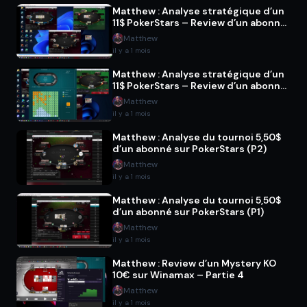
Matthew : Analyse stratégique d’un
11$ PokerStars – Review d’un abonné
(P2)
Matthew
il y a 1 mois
Matthew : Analyse stratégique d’un
11$ PokerStars – Review d’un abonné
(P1)
Matthew
il y a 1 mois
Matthew : Analyse du tournoi 5,50$
d’un abonné sur PokerStars (P2)
Matthew
il y a 1 mois
Matthew : Analyse du tournoi 5,50$
d’un abonné sur PokerStars (P1)
Matthew
il y a 1 mois
Matthew : Review d’un Mystery KO
10€ sur Winamax – Partie 4
Matthew
il y a 1 mois