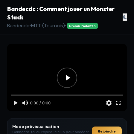
Bandecdc : Comment jouer un Monster
Stack
Bandecdc
•
MTT (Tournois)
•
Niveau Padawan
Mode prévisualisation
Rejoindre
Connecte-toi ou rejoins le club pour accéder