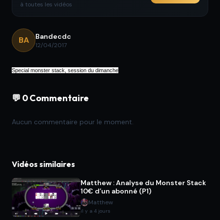
à toutes les vidéos
Bandecdc
BA
12/04/2017
Special monster stack, session du dimanche
💬 0 Commentaire
Aucun commentaire pour le moment.
Vidéos similaires
Matthew : Analyse du Monster Stack
10€ d’un abonné (P1)
Matthew
il y a 4 jours