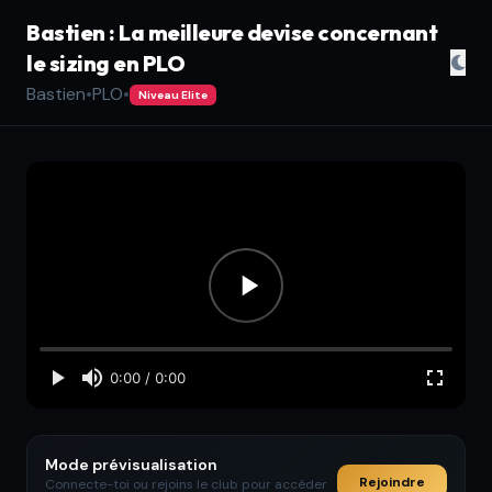
Bastien : La meilleure devise concernant
le sizing en PLO
Bastien
•
PLO
•
Niveau Elite
Mode prévisualisation
Rejoindre
Connecte-toi ou rejoins le club pour accéder