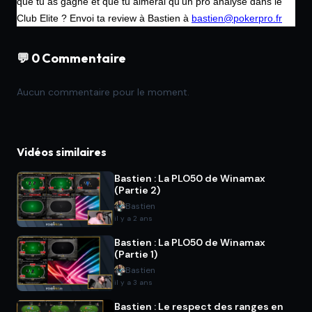
que tu as gagné et que tu aimerai qu'un pro analyse dans le
Club Elite ? Envoi ta review à Bastien à
bastien@pokerpro.fr
💬 0 Commentaire
Aucun commentaire pour le moment.
Vidéos similaires
Bastien : La PLO50 de Winamax
(Partie 2)
Bastien
il y a 2 ans
Bastien : La PLO50 de Winamax
(Partie 1)
Bastien
il y a 3 ans
Bastien : Le respect des ranges en