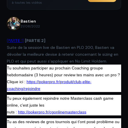
à toutes les vidéos
Bastien
21/08/2022
[PARTIE 1]
[PARTIE 2]
Suite de la session live de Bastien en PLO 200, Bastien va
dévoiler la meilleure devise à retenir concernant le sizing en
PLO et qui peut aussi s'appliquer en No Limit Holdem.
Tu souhaites participer au prochain Coaching groupe
hebdomadaire (3 heures) pour review tes mains avec un pro ?
Clique ici :
https://pokerpro.fr/produit/club-elite-
coaching/rejoindre
Tu peux également rejoindre notre Masterclass cash game
online, c'est juste les
nuts
:
http://pokerpro.fr/cgonlinemasterclass
Tu as des reviews de gros tournois qui t'ont posé problème ou