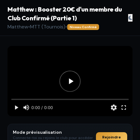
Matthew : Booster 20€ d'un membre du
Club Confirmé (Partie 1)
Matthew
•
MTT (Tournois)
•
Niveau Confirmé
Mode prévisualisation
Rejoindre
Connecte-toi ou rejoins le club pour accéder