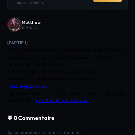
à toutes les vidéos
Matthew
10/01/2021
[PARTIE 1]
Début d'une nouvelle série de Matthew qui, aujourd'hui, nous
propose une review d'un tournoi Booster à 20€ d'un
membre du Club Confirmé.
Tu as des reviews intéressantes de tournois que tu
souhaites qu'il analyse : envoi lui ta review à
matthew@pokerpro.fr
Rejoins Matthew sur sa chaîne Twitch du lundi au vendredi à
partir de 17h :
http://twitch.tv/mathestarz
💬 0 Commentaire
Aucun commentaire pour le moment.