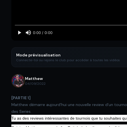
Mode prévisualisation
Connecte-toi ou rejoins le club pour accéder à toutes les vidéos
Matthew
04/09/2022
[PARTIE 1]
Matthew démarre aujourd'hui une nouvelle review d'un tournoi
des Series.
Tu as des reviews intéressantes de tournois que tu souhaites qu'i