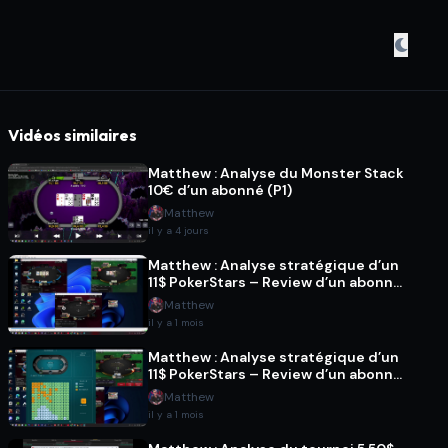
Vidéos similaires
Matthew : Analyse du Monster Stack
10€ d’un abonné (P1)
Matthew
il y a 4 jours
Matthew : Analyse stratégique d’un
11$ PokerStars – Review d’un abonné
(P2)
Matthew
il y a 1 mois
Matthew : Analyse stratégique d’un
11$ PokerStars – Review d’un abonné
(P1)
Matthew
il y a 1 mois