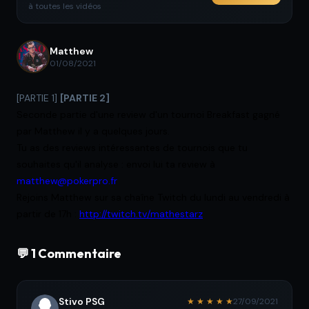
à toutes les vidéos
Matthew
01/08/2021
[PARTIE 1]
[PARTIE 2]
Seconde partie d'une review d'un tournoi Breakfast gagné
par Matthew il y a quelques jours.
Tu as des reviews intéressantes de tournois que tu
souhaites qu'il analyse : envoi lui ta review à
matthew@pokerpro.fr
Rejoins Matthew sur sa chaîne Twitch du lundi au vendredi à
partir de 17h :
http://twitch.tv/mathestarz
💬 1 Commentaire
Stivo PSG
★ ★ ★ ★ ★
27/09/2021