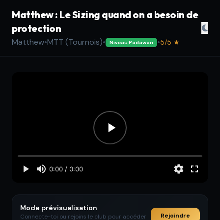
Matthew : Le Sizing quand on a besoin de
protection
Matthew
•
MTT (Tournois)
•
•
5/5 ★
Niveau Padawan
Mode prévisualisation
Rejoindre
Connecte-toi ou rejoins le club pour accéder