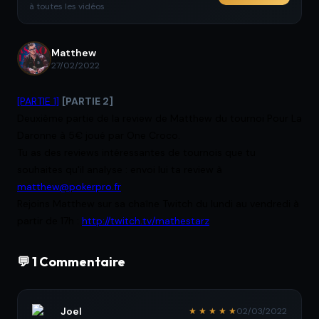
à toutes les vidéos
Matthew
27/02/2022
[PARTIE 1]
[PARTIE 2]
Deuxième partie de la review de Matthew du tournoi Pour La
Daronne à 5€ joué par One Croco.
Tu as des reviews intéressantes de tournois que tu
souhaites qu'il analyse : envoi lui ta review à
matthew@pokerpro.fr
Rejoins Matthew sur sa chaîne Twitch du lundi au vendredi à
partir de 17h :
http://twitch.tv/mathestarz
💬 1 Commentaire
Joel
★ ★ ★ ★ ★
02/03/2022