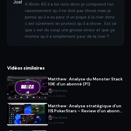
A 16min 40 il a les nuts donc je comprend ton
raisonnement qu il ne doit pas shove mais je
pense qu il a eu peur d un pique à la river donc
c est sûrement en protect qu il a shove . Est ce
que c est du coup une grosse erreur et que ça
montre qu il a simplement peur de la river ?
Vidéos similaires
Matthew : Analyse du Monster Stack
10€ d’un abonné (P1)
Matthew
il y a 4 jours
Matthew : Analyse stratégique d’un
11$ PokerStars – Review d’un abonné
(P2)
Matthew
il y a 1 mois