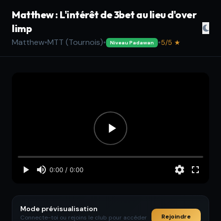
Matthew : L'intérêt de 3bet au lieu d'over
limp
Matthew
•
MTT (Tournois)
•
•
5/5 ★
Niveau Padawan
Mode prévisualisation
Rejoindre
Connecte-toi ou rejoins le club pour accéder