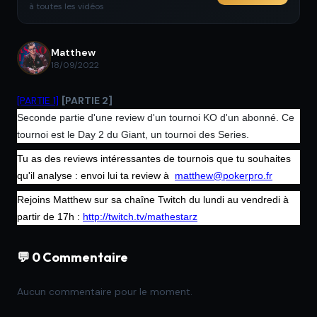
à toutes les vidéos
Matthew
18/09/2022
[PARTIE 1]
[PARTIE 2]
Seconde partie d'une review d'un tournoi KO d'un abonné. Ce
tournoi est le Day 2 du Giant, un tournoi des Series.
Tu as des reviews intéressantes de tournois que tu souhaites
qu'il analyse : envoi lui ta review à
matthew@pokerpro.fr
Rejoins Matthew sur sa chaîne Twitch du lundi au vendredi à
partir de 17h :
http://twitch.tv/mathestarz
💬 0 Commentaire
Aucun commentaire pour le moment.