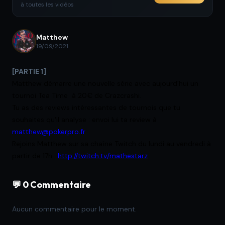
à toutes les vidéos
Matthew
19/09/2021
[PARTIE 1]
Matthew démarre une nouvelle série avec aujourd'hui un
tournoi Tea Time à 20€ de Crazcrashi.
Tu as des reviews intéressantes de tournois que tu
souhaites qu'il analyse : envoi lui ta review à
matthew@pokerpro.fr
Rejoins Matthew sur sa chaîne Twitch du lundi au vendredi à
partir de 17h :
http://twitch.tv/mathestarz
💬 0 Commentaire
Aucun commentaire pour le moment.