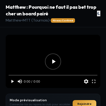
Matthew : Pourquoi ne faut il pas bet trop
cher un board pairé
Matthew
•
MTT (Tournois)
•
Niveau Confirmé
Mode prévisualisation
Rejoindre
Connecte-toi ou rejoins le club pour accéder