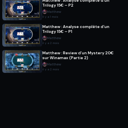
Matthew : Analyse complète d’un
Trilogy 15€ – P2
Matthew
il y a 1 mois
Matthew : Analyse complète d’un
Trilogy 15€ – P1
Matthew
il y a 2 mois
Matthew : Review d’un Mystery 20€
sur Winamax (Partie 2)
Matthew
il y a 2 mois