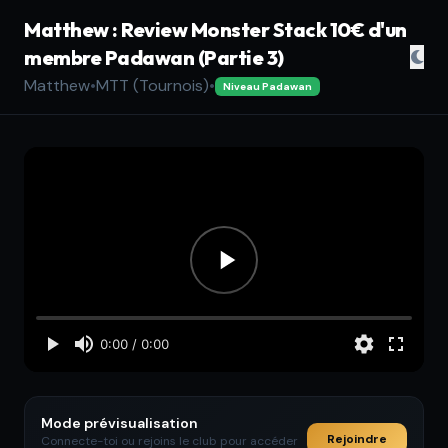
Matthew : Review Monster Stack 10€ d'un
membre Padawan (Partie 3)
Matthew
•
MTT (Tournois)
•
Niveau Padawan
Mode prévisualisation
Rejoindre
Connecte-toi ou rejoins le club pour accéder