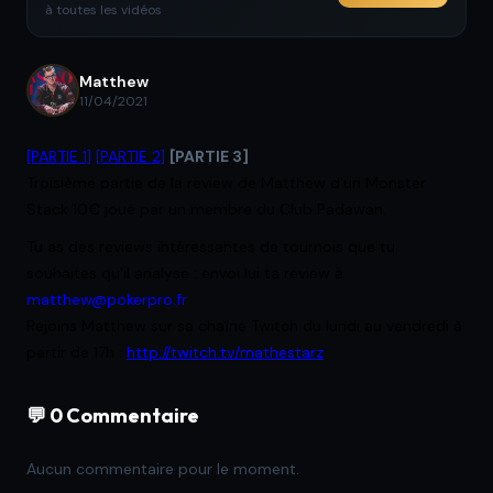
à toutes les vidéos
Matthew
11/04/2021
[PARTIE 1]
[PARTIE 2]
[PARTIE 3]
Troisième partie de la review de Matthew d'un Monster
Stack 10€ joué par un membre du Club Padawan.
Tu as des reviews intéressantes de tournois que tu
souhaites qu'il analyse : envoi lui ta review à
matthew@pokerpro.fr
Rejoins Matthew sur sa chaîne Twitch du lundi au vendredi à
partir de 17h :
http://twitch.tv/mathestarz
💬 0 Commentaire
Aucun commentaire pour le moment.