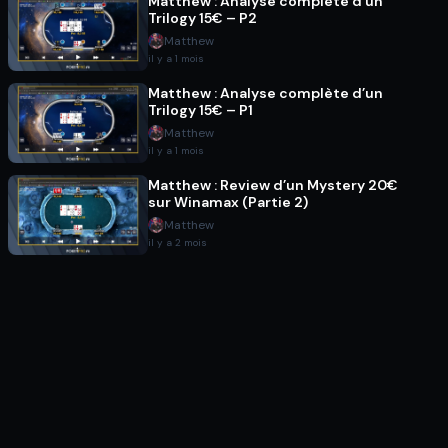
Matthew : Analyse complète d’un
Trilogy 15€ – P2
Matthew
il y a 1 mois
Matthew : Analyse complète d’un
Trilogy 15€ – P1
Matthew
il y a 1 mois
Matthew : Review d’un Mystery 20€
sur Winamax (Partie 2)
Matthew
il y a 2 mois