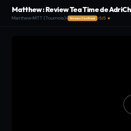
Matthew : Review Tea Time de AdriCha
Matthew
•
MTT (Tournois)
•
•
5/5 ★
Niveau Confirmé