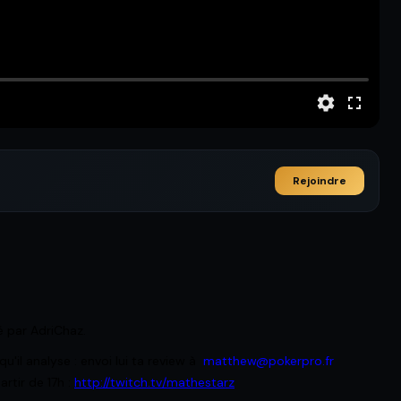
Rejoindre
é par AdriChaz.
'il analyse : envoi lui ta review à
matthew@pokerpro.fr
rtir de 17h :
http://twitch.tv/mathestarz