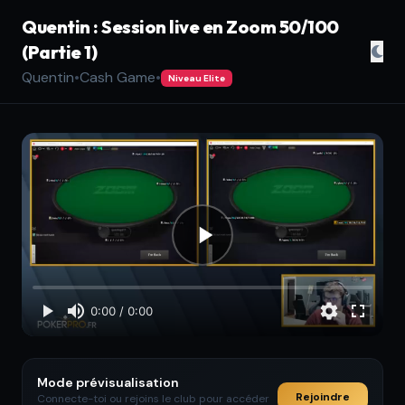
Quentin : Session live en Zoom 50/100
(Partie 1)
Quentin
•
Cash Game
•
Niveau Elite
Mode prévisualisation
Rejoindre
Connecte-toi ou rejoins le club pour accéder