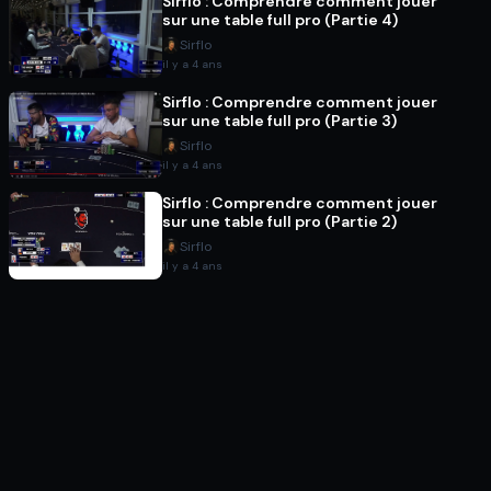
Sirflo : Comprendre comment jouer
sur une table full pro (Partie 4)
Sirflo
il y a 4 ans
Sirflo : Comprendre comment jouer
sur une table full pro (Partie 3)
Sirflo
il y a 4 ans
Sirflo : Comprendre comment jouer
sur une table full pro (Partie 2)
Sirflo
il y a 4 ans