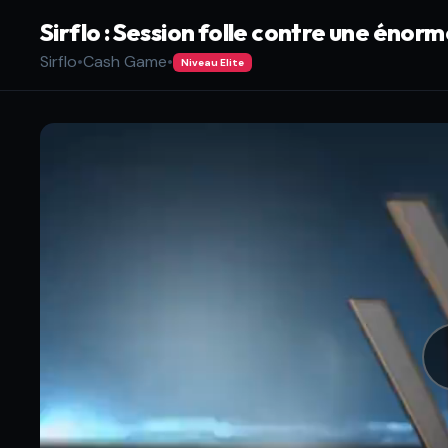
Sirflo : Session folle contre une énor
Sirflo
•
Cash Game
•
Niveau Elite