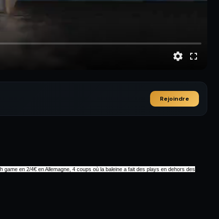
Rejoindre
sh game en 2/4€ en Allemagne, 4 coups où la baleine a fait des plays en dehors des