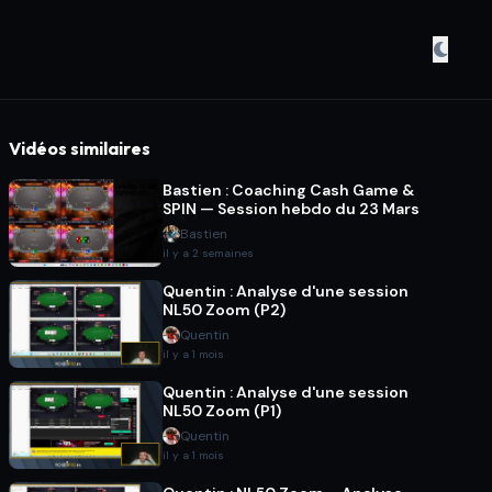
Vidéos similaires
Bastien : Coaching Cash Game &
SPIN — Session hebdo du 23 Mars
Bastien
il y a 2 semaines
Quentin : Analyse d'une session
NL50 Zoom (P2)
Quentin
il y a 1 mois
Quentin : Analyse d'une session
NL50 Zoom (P1)
Quentin
il y a 1 mois