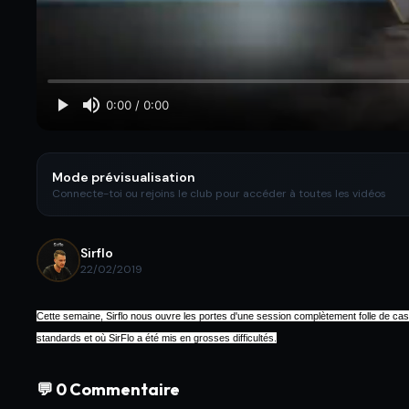
Mode prévisualisation
Connecte-toi ou rejoins le club pour accéder à toutes les vidéos
Sirflo
22/02/2019
Cette semaine, Sirflo nous ouvre les portes d'une session complètement folle de ca
standards et où SirFlo a été mis en grosses difficultés.
💬 0 Commentaire