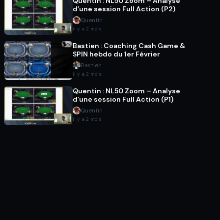
Quentin : NL50 Zoom – Analyse
d’une session Full Action (P2)
Quentin
il y a 2 mois
Bastien : Coaching Cash Game &
SPIN hebdo du 1er Février
Bastien
il y a 2 mois
Quentin : NL50 Zoom – Analyse
d’une session Full Action (P1)
Quentin
il y a 2 mois