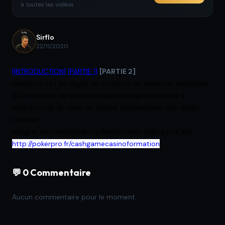
à toutes les vidéos
Sirflo
22/11/2020
[INTRODUCTION]
[PARTIE 1]
[PARTIE 2]
Welcome to Las Vegas, on continue de suivre les aventures
d'un membre de la Masterclass cash game live qui a
l'opportunité de jouer en casino actuellement. Oui quelle
chance !
Intégrer dès maintenant la Masterclass cash game live :
http://pokerpro.fr/cashgamecasinoformation
💬 0 Commentaire
Aucun commentaire pour le moment.