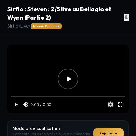
Sirflo : Steven : 2/5 live au Bellagio et
Wynn (Partie 2)
Sirflo
•
Live
•
Niveau Confirmé
Mode prévisualisation
Rejoindre
Connecte-toi ou rejoins le club pour accéder