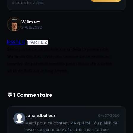
à toutes les vidéos
Willmaxx
21/06/2020
[PARTIE 1]
[PARTIE 2]
2ème partie de sa victoire sur un SnG 15 joueurs de
Winamax (en 10€),
Willmaxx termine cette review en
donnant de précieux conseils pour réussir
dans cette
variante SnG sur le long terme.
💬 1 Commentaire
Lehandballeur
04/07/2020
Merci pour ce contenu de qualité ! Au plaisir de
revoir ce genre de vidéos très instructives !