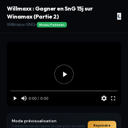
Willmaxx : Gagner en SnG 15j sur
Winamax (Partie 2)
Willmaxx
•
SNG
•
Niveau Padawan
Mode prévisualisation
Rejoindre
Connecte-toi ou rejoins le club pour accéder