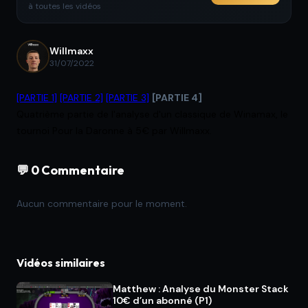
à toutes les vidéos
Willmaxx
31/07/2022
[PARTIE 1]
[PARTIE 2]
[PARTIE 3]
[PARTIE 4]
Quatrième partie de l'analyse d'un classique de Winamax, le
tournoi Pour la Daronne à 5€ par Willmaxx.
💬 0 Commentaire
Aucun commentaire pour le moment.
Vidéos similaires
Matthew : Analyse du Monster Stack
10€ d’un abonné (P1)