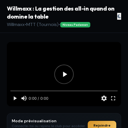
Willmaxx : La gestion des all-in quand on
domine la table
Willmaxx
•
MTT (Tournois)
•
Niveau Padawan
Mode prévisualisation
Rejoindre
Connecte-toi ou rejoins le club pour accéder