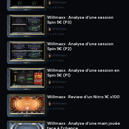
Willmaxx
il y a 6 mois
Willmaxx : Analyse d'une session
Spin 5€ (P3)
Willmaxx
il y a 6 mois
Willmaxx : Analyse d'une session
Spin 5€ (P2)
Willmaxx
il y a 7 mois
Willmaxx : Analyse d'une session en
Spin 5€ (P1)
Willmaxx
il y a 7 mois
Willmaxx : Review d’un Nitro 1€ x100
Willmaxx
il y a 8 mois
Willmaxx : Analyse d’une main jouée
face à Zchance