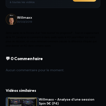
à toutes les vidéos
Willmaxx
31/03/2019
3ème partie de la Review d'un "mini tournoi" Ko progressif" : Tout en s'approchant
de la TF, j'analyse ici comment et dans quels spots le KO peut influer sur notre
prise de décision, en vous montrant comment calculer la différence d'équité que
peut donner un KO dans certains spots.
💬 0 Commentaire
Aucun commentaire pour le moment.
Vidéos similaires
Willmaxx - Analyse d'une session
Spin 5€ (P4)