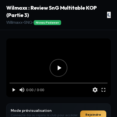
Wilmaxx : Review SnG Multitable KOP
(Partie 3)
Willmaxx
•
SNG
•
Niveau Padawan
Mode prévisualisation
Rejoindre
Connecte-toi ou rejoins le club pour accéder