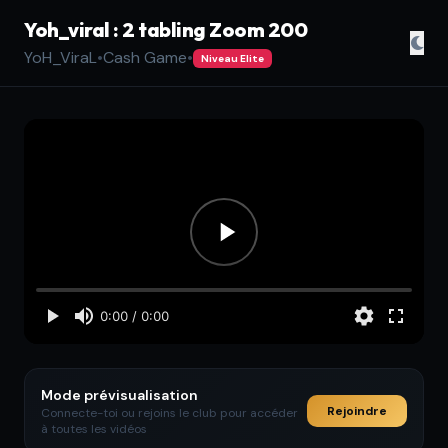
Yoh_viral : 2 tabling Zoom 200
YoH_ViraL
•
Cash Game
•
Niveau Elite
Mode prévisualisation
Rejoindre
Connecte-toi ou rejoins le club pour accéder
à toutes les vidéos