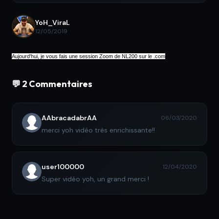
YoH_ViraL
12/05/2019
Aujourd'hui, je vous fais une session Zoom de NL200 sur le .com
💬 2 Commentaires
AAbracadabrAA
06/03/2020
merci yoh vidéo très enrichissante!!
user100000
12/04/2020
Super vidéo yoh, un grand merci !