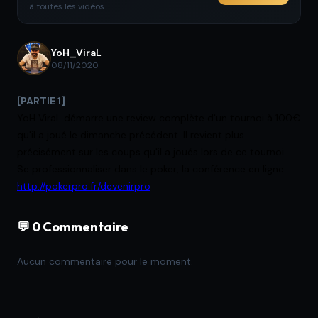
à toutes les vidéos
YoH_ViraL
08/11/2020
[PARTIE 1]
YoH ViraL démarre une review complète d'un tournoi à 100€
qu'il a joué le dimanche précédent. Il revient plus
précisément sur les coups qu'il a joués lors de ce tournoi.
Se professionnaliser dans le poker, la conférence en ligne :
http://pokerpro.fr/devenirpro
💬 0 Commentaire
Aucun commentaire pour le moment.