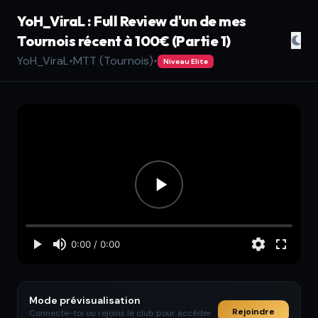
YoH_ViraL : Full Review d'un de mes
Tournois récent à 100€ (Partie 1)
YoH_ViraL
•
MTT (Tournois)
•
Niveau Elite
Mode prévisualisation
Rejoindre
Connecte-toi ou rejoins le club pour accéder