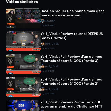
Vidéos similaires
Bastien : Jouer une bonne main dans
une mauvaise position
Bastien
il y a 3 ans
YoH_ViraL : Review tournoi DEEPRUN
6max (Partie 1)
YoH_ViraL
il y a 5 ans
YoH_ViraL : Full Review d'un de mes
Tournois récent à 100€ (Partie 3)
YoH_ViraL
il y a 5 ans
YoH_ViraL : Full Review d'un de mes
Tournois récent à 100€ (Partie 2)
YoH_ViraL
il y a 5 ans
YoH_ViraL : Review Prime Time 50€
avec un membre du Challenge MTT