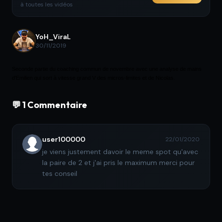
à toutes les vidéos
YoH_ViraL
30/11/2019
Seconde partie du coaching commun de novembre avec une analyse de mains
d'Emilien qui sort à vitesse grand V des micros-limites et de Nicolas.
💬 1 Commentaire
user100000
22/01/2020
je viens justement davoir le meme spot qu'avec
la paire de 2 et j'ai pris le maximum merci pour
tes conseil