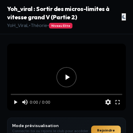
Yoh_viral : Sortir des micros-limites à
vitesse grand V (Partie 2)
YoH_ViraL
•
Théorie
•
Niveau Elite
Mode prévisualisation
Rejoindre
Connecte-toi ou rejoins le club pour accéder