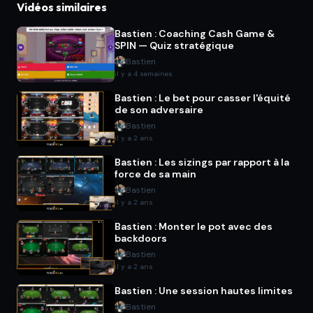
Vidéos similaires
Bastien : Coaching Cash Game &
SPIN — Quiz stratégique
Bastien
il y a 4 semaines
Bastien : Le bet pour casser l'équité
de son adversaire
Bastien
il y a 2 ans
Bastien : Les sizings par rapport à la
force de sa main
Bastien
il y a 2 ans
Bastien : Monter le pot avec des
backdoors
Bastien
il y a 2 ans
Bastien : Une session hautes limites
Bastien