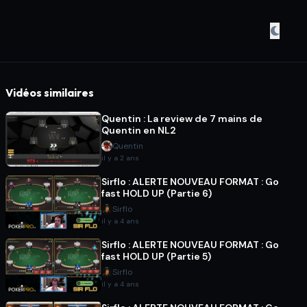
Vidéos similaires
Quentin : La review de 7 mains de
Quentin en NL2
Quentin
il y a 2 ans
Sirflo : ALERTE NOUVEAU FORMAT : Go
fast HOLD UP (Partie 6)
Sirflo
il y a 4 ans
Sirflo : ALERTE NOUVEAU FORMAT : Go
fast HOLD UP (Partie 5)
Sirflo
il y a 4 ans