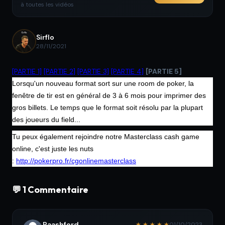
à toutes les vidéos
Sirflo
28/11/2021
[PARTIE 1]
[PARTIE 2]
[PARTIE 3]
[PARTIE 4]
[PARTIE 5]
Lorsqu'un nouveau format sort sur une room de poker, la
fenêtre de tir est en général de 3 à 6 mois pour imprimer des
gros billets. Le temps que le format soit résolu par la plupart
des joueurs du field...
Tu peux également rejoindre notre Masterclass cash game
online, c'est juste les nuts
:
http://pokerpro.fr/cgonlinemasterclass
💬 1 Commentaire
Raashford
★ ★ ★ ★ ★
01/10/2023