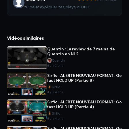
tu peux expliquer tes plays ouuuu
Vidéos similaires
Quentin : La review de 7 mains de
Quentin en NL2
Quentin
il y a 2 ans
Sirflo : ALERTE NOUVEAU FORMAT : Go
fast HOLD UP (Partie 6)
Sirflo
il y a 4 ans
Sirflo : ALERTE NOUVEAU FORMAT : Go
fast HOLD UP (Partie 4)
Sirflo
il y a 4 ans
Sirflo : ALERTE NOUVEAU FORMAT : Go