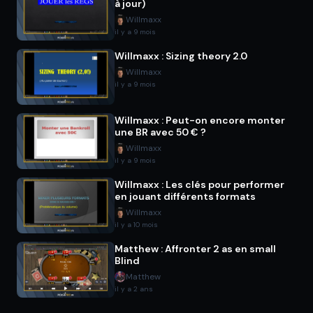
à jour)
Willmaxx
il y a 9 mois
Willmaxx : Sizing theory 2.0
Willmaxx
il y a 9 mois
Willmaxx : Peut-on encore monter
une BR avec 50 € ?
Willmaxx
il y a 9 mois
Willmaxx : Les clés pour performer
en jouant différents formats
Willmaxx
il y a 10 mois
Matthew : Affronter 2 as en small
Blind
Matthew
il y a 2 ans