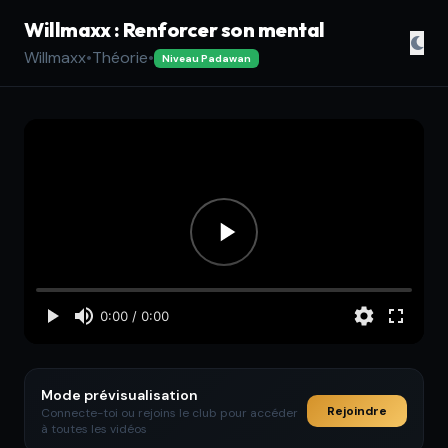
Willmaxx : Renforcer son mental
Willmaxx
•
Théorie
•
Niveau Padawan
Mode prévisualisation
Rejoindre
Connecte-toi ou rejoins le club pour accéder
à toutes les vidéos