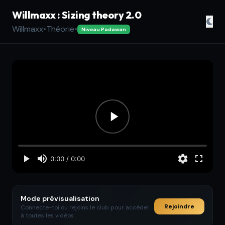
Willmaxx : Sizing theory 2.0
Willmaxx
•
Théorie
•
Niveau Padawan
Mode prévisualisation
Rejoindre
Connecte-toi ou rejoins le club pour accéder
à toutes les vidéos