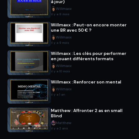
à jour)
Willmaxx
il y a 8 mois
Willmaxx : Peut-on encore monter
une BR avec 50 € ?
Willmaxx
il y a 9 mois
Willmaxx : Les clés pour performer
en jouant différents formats
Willmaxx
il y a 10 mois
Willmaxx : Renforcer son mental
Willmaxx
il y a 1 an
Matthew : Affronter 2 as en small
Blind
Matthew
il y a 2 ans