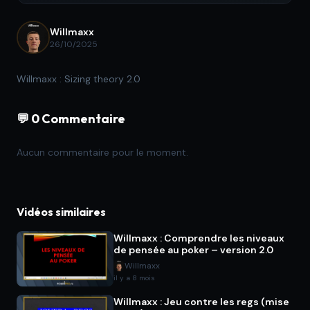
Willmaxx
26/10/2025
Willmaxx : Sizing theory 2.0
💬 0 Commentaire
Aucun commentaire pour le moment.
Vidéos similaires
Willmaxx : Comprendre les niveaux
de pensée au poker – version 2.0
Willmaxx
il y a 8 mois
Willmaxx : Jeu contre les regs (mise