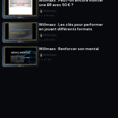
Willmaxx : Peut-on encore monter
une BR avec 50 € ?
Willmaxx
il y a 9 mois
Willmaxx : Les clés pour performer
en jouant différents formats
Willmaxx
il y a 10 mois
Willmaxx : Renforcer son mental
Willmaxx
il y a 1 an