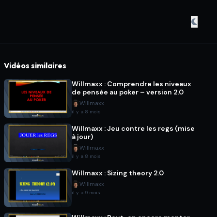
Vidéos similaires
Willmaxx : Comprendre les niveaux
de pensée au poker – version 2.0
Willmaxx
il y a 8 mois
Willmaxx : Jeu contre les regs (mise
à jour)
Willmaxx
il y a 8 mois
Willmaxx : Sizing theory 2.0
Willmaxx
il y a 9 mois