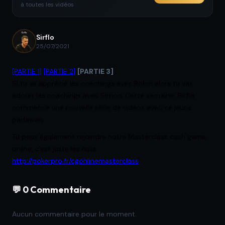
à toutes les vidéos
Sirflo
25/07/2021
[PARTIE 1]
[PARTIE 2]
[PARTIE 3]
Si tu as apprécié les coachings avec Robin alors tu vas
adorer les coachings avec Simon. Cette semaine, Sirflo
commence une nouvelle série de vidéos avec ce jeune
padawan.
Tu peux également rejoindre notre Masterclass cash game
online, c'est juste les nuts :
http://pokerpro.fr/cgonlinemasterclass
💬 0 Commentaire
Aucun commentaire pour le moment.