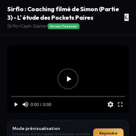
Sirflo : Coaching filmé de Simon (Partie
3) - L' étude des Pockets Paires
Sirflo
•
Cash Game
•
Niveau Padawan
Mode prévisualisation
Rejoindre
Connecte-toi ou rejoins le club pour accéder