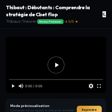
Thibaut : Débutants : Comprendre la
stratégie de Cbet flop
Thibaut
•
Théorie
•
•
4.5/5 ★
Niveau Padawan
Mode prévisualisation
Rejoindre
Connecte-toi ou rejoins le club pour accéder