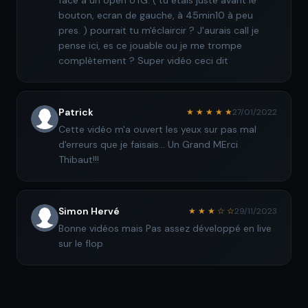
face à un open UTG. ( tu étais juste avant le
bouton, ecran de gauche, à 45min10 à peu
pres. ) pourrait tu m'éclaircir ? J'aurais call je
pense ici, es ce jouable ou je me trompe
complètement ? Super vidéo ceci dit
Patrick
★ ★ ★ ★ ★
27/01/2022
Cette vidéo m'a ouvert les yeux sur pas mal
d'erreurs que je faisais... Un Grand MErci
Thibaut!!!
Simon Hervé
★ ★ ★ ☆ ☆
29/11/2023
Bonne vidéos mais Pas assez développé en live
sur le flop