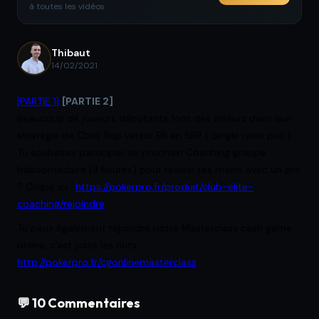
à toutes les vidéos
Thibaut
14/02/2021
[PARTIE 1]
[PARTIE 2]
Beaucoup de joueurs débutants font des erreurs dans leur
stratégie de Cbet flop versur BB en SRP ( Single raise pot )
Tu souhaites participer au prochain Coaching groupe
hebdomadaire (3 heures) pour review tes mains avec un pro
? Clique ici :
https://pokerpro.fr/produit/club-elite-
coaching/rejoindre
Tu peux également rejoindre notre Masterclass cash game
online, c'est juste les nuts :
http://pokerpro.fr/cgonlinemasterclass
💬 10 Commentaires