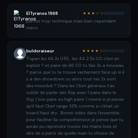
ElTyranos 1968
★ ★ ★ ☆ ☆
03/03/2021
parfois trop technique mais bien cependant
merci
buldoraiseur
★ ★ ★ ★ ☆
28/04/2021
T'open les AA 3x UTG , les 44 2.5x CO c'est en
exploit ? et paire de 66 CO tu fais 3x a nouveau
? parce que tu te trouve vachement face up si il
y a des showdown ou alors tout tes 2x sont
des missclick ? Dans les Cbet généraux t'as
oublié de parler des flop avec 1 paire dans le
flop ( low paire ou high paire ) meme si je pense
qu'il faut Cbet range 33% comme si c'était un
board Haut dry . Bonne vidéo dans l'ensemble;
pour faciliter lla compréhension je pense que tu
aurais pu reprendre toutes tes mains lives et
dire de a partir de quelle main tu choisis de