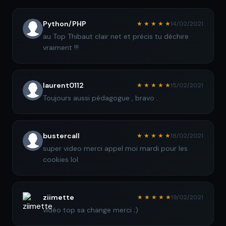
Python/PHP
★ ★ ★ ★ ★
14/02/2021
au Top Thibaut clair net et précis tu déchire
vraiment !!!
laurent0112
★ ★ ★ ★ ★
15/02/2021
Toujours aussi pédagogue , bravo .
bustercall
★ ★ ★ ★ ★
18/02/2021
super video merci appel moi mardi pour les
cookies lol
ziimette
★ ★ ★ ★ ★
19/02/2021
vidéo top sa change merci ;)