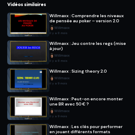
Vidéos similaires
Willmaxx : Comprendre les niveaux
de pensée au poker – version 2.0
Willmaxx
il y a 8 mois
Willmaxx : Jeu contre les regs (mise
à jour)
Willmaxx
il y a 8 mois
Willmaxx : Sizing theory 2.0
Willmaxx
il y a 9 mois
Willmaxx : Peut-on encore monter
une BR avec 50 € ?
Willmaxx
il y a 9 mois
Willmaxx : Les clés pour performer
en jouant différents formats